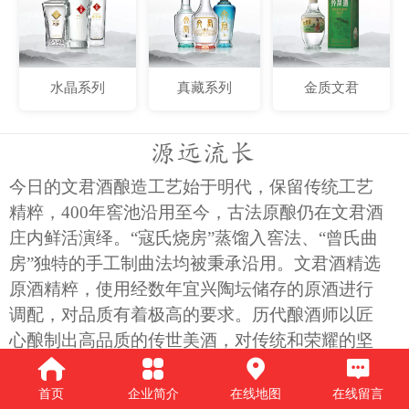
水晶系列
真藏系列
金质文君
源远流长
今日的文君酒酿造工艺始于明代，保留传统工艺
精粹，400年窖池沿用至今，古法原酿仍在文君酒
庄内鲜活演绎。“寇氏烧房”蒸馏入窖法、“曾氏曲
房”独特的手工制曲法均被秉承沿用。文君酒精选
原酒精粹，使用经数年宜兴陶坛储存的原酒进行
调配，对品质有着极高的要求。历代酿酒师以匠
心酿制出高品质的传世美酒，对传统和荣耀的坚
守铸就了文君酒的精神蕴涵——高尚的是双手，
奢华的是年轮。
首页
企业简介
在线地图
在线留言